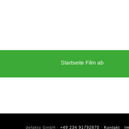
Startseite Film ab
de
f
akto GmbH ·
+49 234 91792870
·
Kontakt
·
I