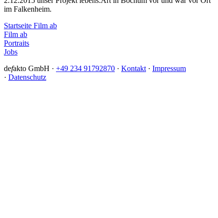
2.12.2015 unser Projekt lebens:Art in Bochum vor und war vor Ort
im Falkenheim.
Startseite Film ab
Film ab
Portraits
Jobs
de
f
akto GmbH ·
+49 234 91792870
·
Kontakt
·
Impressum
·
Datenschutz