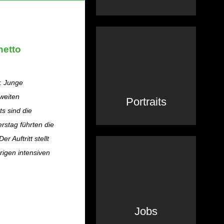
hetto
t:
Junge
weiten
Portraits
s sind die
rstag führten die
 Auftritt stellt
rigen intensiven
Jobs