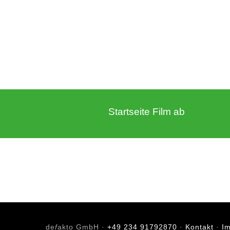
Startseite Film ab
de
f
akto GmbH ·
+49 234 91792870
·
Kontakt
·
I