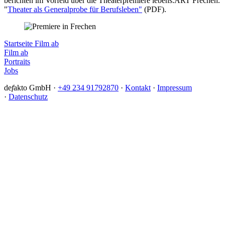
berichten im Vorfeld über die Theaterpremiere lebens:ART Frechen.
"
Theater als Generalprobe für Berufsleben"
(PDF).
Startseite Film ab
Film ab
Portraits
Jobs
de
f
akto GmbH ·
+49 234 91792870
·
Kontakt
·
Impressum
·
Datenschutz