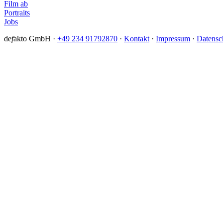
Film ab
Portraits
Jobs
de
f
akto GmbH ·
+49 234 91792870
·
Kontakt
·
Impressum
·
Datensc