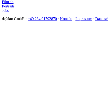
Film ab
Portraits
Jobs
de
f
akto GmbH ·
+49 234 91792870
·
Kontakt
·
Impressum
·
Datensc