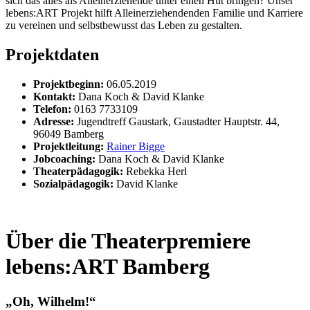
sich das alles als Alleinerziehende unter einen Hut bringen? Unser
lebens:ART Projekt hilft Alleinerziehendenden Familie und Karriere
zu vereinen und selbstbewusst das Leben zu gestalten.
Projektdaten
Projektbeginn:
06.05.2019
Kontakt:
Dana Koch & David Klanke
Telefon:
0163 7733109
Adresse:
Jugendtreff Gaustark, Gaustadter Hauptstr. 44,
96049 Bamberg
Projektleitung:
Rainer Bigge
Jobcoaching:
Dana Koch & David Klanke
Theaterpädagogik:
Rebekka Herl
Sozialpädagogik:
David Klanke
Über die Theaterpremiere
lebens:ART Bamberg
„Oh, Wilhelm!“