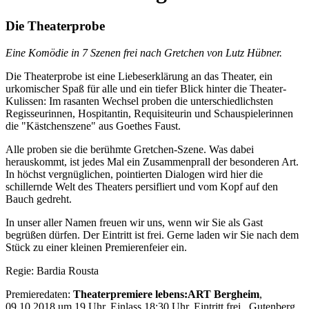
Die Theaterprobe
Eine Komödie in 7 Szenen frei nach Gretchen von Lutz Hübner.
Die Theaterprobe ist eine Liebeserklärung an das Theater, ein
urkomischer Spaß für alle und ein tiefer Blick hinter die Theater-
Kulissen: Im rasanten Wechsel proben die unterschiedlichsten
Regisseurinnen, Hospitantin, Requisiteurin und Schauspielerinnen
die "Kästchenszene" aus Goethes Faust.
Alle proben sie die berühmte Gretchen-Szene. Was dabei
herauskommt, ist jedes Mal ein Zusammenprall der besonderen Art.
In höchst vergnüglichen, pointierten Dialogen wird hier die
schillernde Welt des Theaters persifliert und vom Kopf auf den
Bauch gedreht.
In unser aller Namen freuen wir uns, wenn wir Sie als Gast
begrüßen dürfen. Der Eintritt ist frei. Gerne laden wir Sie nach dem
Stück zu einer kleinen Premierenfeier ein.
Regie: Bardia Rousta
Premieredaten:
Theaterpremiere lebens:ART Bergheim
,
09.10.2018 um 19 Uhr, Einlass 18:30 Uhr. Eintritt frei., Gutenberg