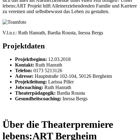
sich das alles als Alleinerziehende unter einen Hut bringen? Unser
lebens:ART Projekt hilft Alleinerziehendenden Familie und Karriere
zu vereinen und selbstbewusst das Leben zu gestalten.
V.l.n.r.: Ruth Hanrath, Bardia Rousta, Inessa Bergs
Projektdaten
Projektbeginn:
12.03.2018
Kontakt:
Ruth Hanrath
Telefon:
0173 5213126
Adresse:
Hauptstraße 102-104, 50126 Bergheim
Projektleitung:
Larissa Piller
Jobcoaching:
Ruth Hanrath
Theaterpädagogik:
Bardia Rousta
Gesundheitscoaching:
Inessa Bergs
Über die Theaterpremiere
lebens:ART Bergheim