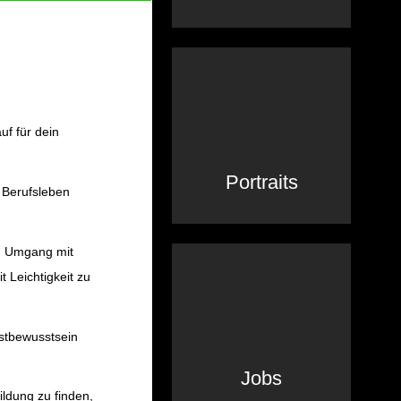
uf für dein
Portraits
s Berufsleben
im Umgang mit
 Leichtigkeit zu
bstbewusstsein
Jobs
ildung zu finden,