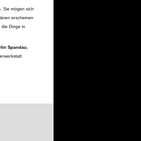
s. Sie mögen sich
Hyänen erscheinen
 die Dinge in
rlin Spandau
,
terwerkstatt