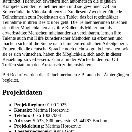
stattfindet. Hierdurch erweitern sich automatisch die digitalen
Kompetenzen der Teilnehmerinnen und sie gewinnen z.B. an
Souveränität in Videokonferenzen. Zu diesem Zweck erhält jede
Teilnehmerin zum Projektstart ein Tablet, das bei regelmäßiger
Teilnahme in ihren Besitz über geht. Die Teilnehmerinnen tauschen
sich über Möglichkeiten aus, ihre Rollen als Mütter und als
erwerbstätige Menschen miteinander zu vereinbaren, lernen ihre
Talente auch mit Hilfe künstlerischer Methoden zu erkennen und
machen sich auf die Suche nach familienfreundlichen Arbeitgebern.
Frauen, die die deutsche Sprache noch nicht so gut beherrschen, wie
sie es sich wünschen, haben die Möglichkeit, sich auch in dieser
Beziehung zu verbessern. Einmal in der Woche finden vor Ort
Treffen statt, um den Austausch zu intensivieren.
Bei Bedarf werden die Teilnehmerinnen z.B. auch bei Ämtergängen
begleitet.
Projektdaten
Projektbeginn:
01.09.2025
Kontakt:
Merima Horozovic
Telefon:
0176 10067004
Adresse:
Stü33, Stühmeyerstr. 33, 44787 Bochum
Projektleitung:
Merima Horozovic
Theaterpädagogik:
Anna Gölz