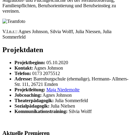
Migrations- und Fluchtgeschichte bei der Herausforderung,
Familienpflichten, Berufsorientierung und Berufseinstieg zu
vereinen.
V.l.n.r.:: Agnes Johnson, Silvia Wolff, Julia Niessen, Julia
Sommerfeld
Projektdaten
Projektbeginn:
05.10.2020
Kontakt:
Agnes Johnson
Telefon:
0173 2075512
Adresse:
Barenburgschule (ehemalige), Hermann- Allmers-
Str. 111, 26721 Emden
Projektleitung:
Maja Niedernolte
Jobcoaching:
Agnes Johnson
Theaterpädagogik:
Julia Sommerfeld
Sozialpädagogik:
Julia Nielsen
Kommunikationstraining:
Silvia Wolff
Aktuelle Premieren