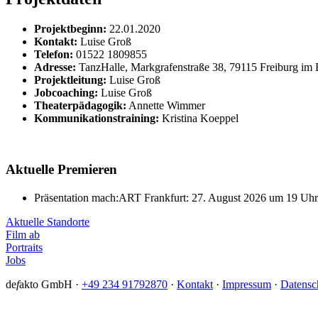
Projektbeginn:
22.01.2020
Kontakt:
Luise Groß
Telefon:
01522 1809855
Adresse:
TanzHalle, Markgrafenstraße 38, 79115 Freiburg im 
Projektleitung:
Luise Groß
Jobcoaching:
Luise Groß
Theaterpädagogik:
Annette Wimmer
Kommunikationstraining:
Kristina Koeppel
Aktuelle Premieren
Präsentation mach:ART Frankfurt: 27. August 2026 um 19 Uhr. E
Aktuelle Standorte
Film ab
Portraits
Jobs
de
f
akto GmbH ·
+49 234 91792870
·
Kontakt
·
Impressum
·
Datensc