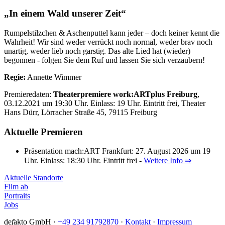
„In einem Wald unserer Zeit“
Rumpelstilzchen & Aschenputtel kann jeder – doch keiner kennt die
Wahrheit! Wir sind weder verrückt noch normal, weder brav noch
unartig, weder lieb noch garstig. Das alte Lied hat (wieder)
begonnen - folgen Sie dem Ruf und lassen Sie sich verzaubern!
Regie:
Annette Wimmer
Premieredaten:
Theaterpremiere work:ARTplus Freiburg
,
03.12.2021 um 19:30 Uhr. Einlass: 19 Uhr. Eintritt frei, Theater
Hans Dürr, Lörracher Straße 45, 79115 Freiburg
Aktuelle Premieren
Präsentation mach:ART Frankfurt: 27. August 2026 um 19
Uhr. Einlass: 18:30 Uhr. Eintritt frei -
Weitere Info ⇒
Aktuelle Standorte
Film ab
Portraits
Jobs
de
f
akto GmbH ·
+49 234 91792870
·
Kontakt
·
Impressum