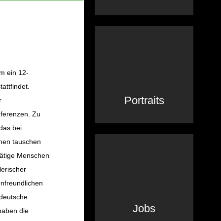
m ein 12-
attfindet.
Portraits
r
nferenzen. Zu
das bei
nnen tauschen
stätige Menschen
lerischer
nfreundlichen
 deutsche
Jobs
haben die