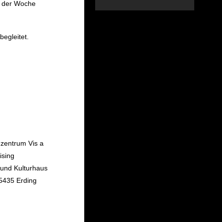
in der Woche
egleitet.
dzentrum Vis a
ising
 und Kulturhaus
85435 Erding