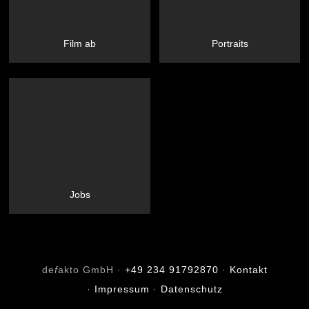
Film ab
Portraits
Jobs
de
f
akto GmbH ·
+49 234 91792870
·
Kontakt
·
Impressum
·
Datenschutz