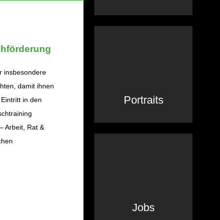
achförderung
ir insbesondere
hten, damit ihnen
Portraits
intritt in den
schtraining
 Arbeit, Rat &
chen
Jobs