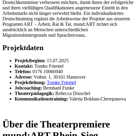
Deutschkenntnisse verbessern möchten, damit ihnen der erfolgreiche
und ihren vielfältigen Qualifikationen angemessene Eintritt in den
Arbeitsmarkt nicht länger verwehrt bleibt. Ein individualisiertes
Deutschtraining ergänzt die Arbeitsweise der Projekte aus unserem
Programm ART – Arbeit, Rat & Tat. mund:ART richtet sich
ausdrücklich an Menschen unterschiedlichen
Migrationshintergrunds und Sprachniveaus.
Projektdaten
Projektbeginn:
15.07.2025
Kontakt:
Tomke Friemel
Telefon:
0176 10066940
Adresse:
Voßstr. 1, 30161 Hannover
Projektleitung:
Tomke Friemel
Jobcoaching:
Bernhard Funke
Theaterpädagogik:
Rebecca Druschel
Kommunikationstraining:
Valeria Bokhan-Cherepanova
Über die Theaterpremiere
mund:ART Rhein-Sieg