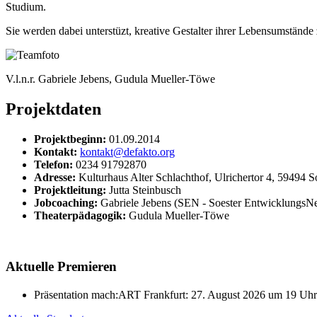
Studium.
Sie werden dabei unterstüzt, kreative Gestalter ihrer Lebensumstände
V.l.n.r. Gabriele Jebens, Gudula Mueller-Töwe
Projektdaten
Projektbeginn:
01.09.2014
Kontakt:
kontakt@defakto.org
Telefon:
0234 91792870
Adresse:
Kulturhaus Alter Schlachthof, Ulrichertor 4, 59494 S
Projektleitung:
Jutta Steinbusch
Jobcoaching:
Gabriele Jebens (SEN - Soester EntwicklungsNe
Theaterpädagogik:
Gudula Mueller-Töwe
Aktuelle Premieren
Präsentation mach:ART Frankfurt: 27. August 2026 um 19 Uhr. E