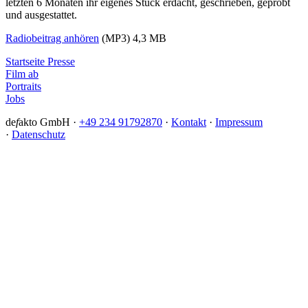
letzten 6 Monaten ihr eigenes Stück erdacht, geschrieben, geprobt
und ausgestattet.
Radiobeitrag anhören
(MP3) 4,3 MB
Startseite Presse
Film ab
Portraits
Jobs
de
f
akto GmbH ·
+49 234 91792870
·
Kontakt
·
Impressum
·
Datenschutz