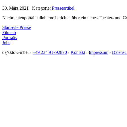
30. März 2021 Kategorie:
Presseartikel
Nachrichtenportal halloherne berichtet über ein neues Theater- und 
Startseite Presse
Film ab
Portraits
Jobs
de
f
akto GmbH ·
+49 234 91792870
·
Kontakt
·
Impressum
·
Datensc