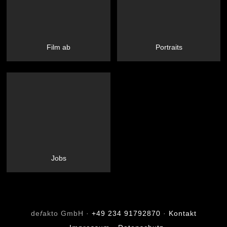
Film ab
Portraits
Jobs
de
f
akto GmbH ·
+49 234 91792870
·
Kontakt