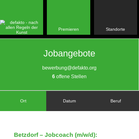
Premieren
Standorte
Jobangebote
bewerbung@defakto.org
6
offene Stellen
Ort
Datum
Beruf
Betzdorf
– Jobcoach (m/w/d):