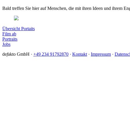
Bald treffen Sie hier auf Menschen, die mit ihren Ideen und ihrem E
Übersicht Portaits
Film ab
Portraits
Jobs
de
f
akto GmbH ·
+49 234 91792870
·
Kontakt
·
Impressum
·
Datensc